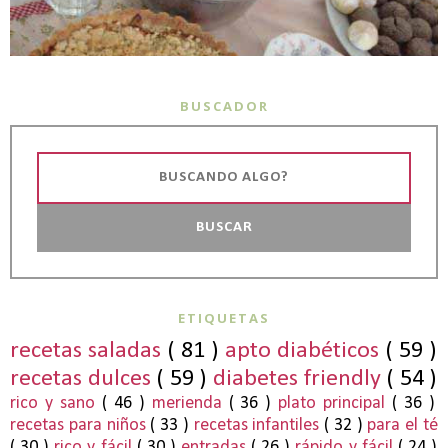
BUSCADOR
ETIQUETAS
recetas saladas
( 81 )
apto diabéticos
( 59 )
recetas dulces
( 59 )
diabetes friendly
( 54 )
rico y sano
( 46 )
merienda
( 36 )
plato principal
( 36 )
recetas para niños
( 33 )
recetas infantiles
( 32 )
para el té
( 30 )
rico y fácil
( 30 )
entradas
( 26 )
rápido y fácil
( 24 )