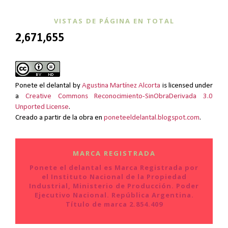
VISTAS DE PÁGINA EN TOTAL
2,671,655
Ponete el delantal
by
Agustina Martínez Alcorta
is licensed under
a
Creative Commons Reconocimiento-SinObraDerivada 3.0
Unported License
.
Creado a partir de la obra en
poneteeldelantal.blogspot.com
.
MARCA REGISTRADA
Ponete el delantal es Marca Registrada por
el Instituto Nacional de la Propiedad
Industrial, Ministerio de Producción. Poder
Ejecutivo Nacional. República Argentina.
Título de marca 2.854.409