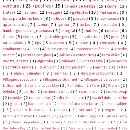
verduras
( 23 )
postres
( 19 )
comida de fiestas
( 15 )
carne
( 13 )
frutas
( 12 )
sorteo
( 12 )
veggie
( 12 )
galletitas
( 10 )
Pan casero
( 9 )
bolsa para horno knorr
( 8 )
noticias
( 8 )
pescado
( 8 )
snack casero
( 8 )
apto celíacos
( 7 )
avena
( 7 )
quinoa
( 7 )
tortas
( 7 )
ensaladas
( 6 )
hamburguesas vegetarianas
( 6 )
integral
( 6 )
muffins
( 6 )
quinua
( 6 )
Quaker
( 5 )
clásicos
( 5 )
gastrobloggers
( 5 )
pan saborizado
( 5 )
pollo
( 5 )
tarta salada
( 5 )
tips
( 5 )
verano
( 5 )
Lecuine
( 4 )
chocolate
( 4 )
condimentos
( 4 )
dips
( 4 )
dulce casero
( 4 )
manteca clarificada
( 4 )
medio
oriente
( 4 )
recetas con ghee
( 4 )
salimos a comer rico
( 4 )
tarta dulce
( 4 )
Revista Jengibre
( 3 )
algarroba
( 3 )
calabaza
( 3 )
cheesecake
( 3 )
desayuno
( 3 )
frutos secos
( 3 )
guarnición
( 3 )
hot pastrami
( 3 )
navidad
( 3 )
pastas
( 3 )
platos calientes
( 3 )
semillas
( 3 )
#BloguerosGourmet
( 2 )
#Bloguerosdecocina
( 2 )
Blogueros Gourmet
( 2 )
Blogueros de cocina
( 2 )
El Gourmet
( 2 )
Juliana López May
( 2 )
Pan Dulce
( 2 )
París
( 2 )
Prensa
( 2 )
bebidas
( 2 )
cerdo
( 2 )
cocinero invitado
( 2 )
cocineros
( 2 )
cookie swap
( 2 )
cookies
( 2 )
cumpleaños
( 2 )
día de la madre
( 2 )
día del dulce de leche
( 2 )
guisos
( 2 )
harina integral
( 2 )
masa básica para tartas
( 2 )
masa sablée
( 2 )
panes y focaccias
( 2 )
salsas
( 2 )
sin tacc
( 2 )
yogurt
( 2 )
#graziasgraziasVero
( 1 )
Ades®
( 1 )
Agenda
( 1 )
Alma Singer
( 1 )
Atelier Pastry
( 1 )
Dremel Argentina
( 1 )
Evento
( 1 )
Feria Jumbo Deli & Wine
( 1 )
Food
Revolution Day
( 1 )
Franco Bertolone
( 1 )
Gala Lafferiere
( 1 )
La Juanita
( 1 )
La