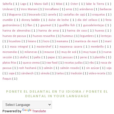
Salteña
( 1 )
Logo
( 1 )
Maira Gall
( 1 )
Möoi
( 1 )
Oster
( 1 )
Sabe la Tierra
( 1 )
Unilever
( 1 )
Vero Mariani
( 1 )
Versaflame
( 1 )
arroz
( 1 )
arándanos
( 1 )
barbacoa
( 1 )
blogueros
( 1 )
braseado
( 1 )
canela
( 1 )
castañas de cajú
( 1 )
croquetas
( 1 )
crumble
( 1 )
disney babble
( 1 )
dulce de leche
( 1 )
día del celíaco
( 1 )
feria
gastronómica
( 1 )
flan
( 1 )
gourmet
( 1 )
guefilte fish
( 1 )
guisodelentejas
( 1 )
harina de almendras
( 1 )
harina de arroz
( 1 )
harina de coco
( 1 )
huevos
( 1 )
huevos de pascua
( 1 )
huevos revueltos
( 1 )
hummus
( 1 )
legumbres
( 1 )
lentejas
( 1 )
licuadora
( 1 )
liviano
( 1 )
locro
( 1 )
mamama
( 1 )
manteca de maní
( 1 )
maní
( 1 )
masa integral
( 1 )
masterchef
( 1 )
mayonesa casera
( 1 )
membrillo
( 1 )
microondas
( 1 )
milanesas
( 1 )
mousse
( 1 )
muy de acá
( 1 )
muy tuyas
( 1 )
nueva
sección
( 1 )
otoño
( 1 )
palta
( 1 )
papas
( 1 )
pascuas
( 1 )
peras
( 1 )
plantilla
( 1 )
platos fríos
( 1 )
queso crema
( 1 )
raw food
( 1 )
recetas judías
( 1 )
ribs
( 1 )
rosca de
pascua
( 1 )
rosh hashaná
( 1 )
salmón
( 1 )
salmón rosado
( 1 )
sin azúcar
( 1 )
soja
( 1 )
sopa
( 1 )
sándwich
( 1 )
sémola
( 1 )
tartas
( 1 )
tradición
( 1 )
video-receta
( 1 )
ñoquis
( 1 )
PONETE EL DELANTAL EN TU IDIOMA / PONETE EL
DELANTAL IN YOUR LANGUAGE
Powered by
Translate