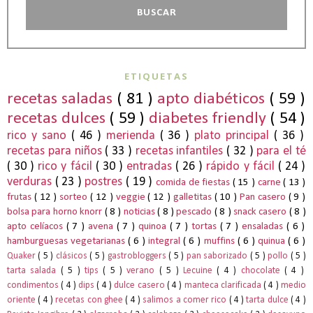
ETIQUETAS
recetas saladas
( 81 )
apto diabéticos
( 59 )
recetas dulces
( 59 )
diabetes friendly
( 54 )
rico y sano
( 46 )
merienda
( 36 )
plato principal
( 36 )
recetas para niños
( 33 )
recetas infantiles
( 32 )
para el té
( 30 )
rico y fácil
( 30 )
entradas
( 26 )
rápido y fácil
( 24 )
verduras
( 23 )
postres
( 19 )
comida de fiestas
( 15 )
carne
( 13 )
frutas
( 12 )
sorteo
( 12 )
veggie
( 12 )
galletitas
( 10 )
Pan casero
( 9 )
bolsa para horno knorr
( 8 )
noticias
( 8 )
pescado
( 8 )
snack casero
( 8 )
apto celíacos
( 7 )
avena
( 7 )
quinoa
( 7 )
tortas
( 7 )
ensaladas
( 6 )
hamburguesas vegetarianas
( 6 )
integral
( 6 )
muffins
( 6 )
quinua
( 6 )
Quaker
( 5 )
clásicos
( 5 )
gastrobloggers
( 5 )
pan saborizado
( 5 )
pollo
( 5 )
tarta salada
( 5 )
tips
( 5 )
verano
( 5 )
Lecuine
( 4 )
chocolate
( 4 )
condimentos
( 4 )
dips
( 4 )
dulce casero
( 4 )
manteca clarificada
( 4 )
medio
oriente
( 4 )
recetas con ghee
( 4 )
salimos a comer rico
( 4 )
tarta dulce
( 4 )