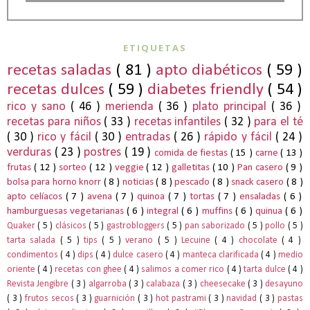
ETIQUETAS
recetas saladas
( 81 )
apto diabéticos
( 59 )
recetas dulces
( 59 )
diabetes friendly
( 54 )
rico y sano
( 46 )
merienda
( 36 )
plato principal
( 36 )
recetas para niños
( 33 )
recetas infantiles
( 32 )
para el té
( 30 )
rico y fácil
( 30 )
entradas
( 26 )
rápido y fácil
( 24 )
verduras
( 23 )
postres
( 19 )
comida de fiestas
( 15 )
carne
( 13 )
frutas
( 12 )
sorteo
( 12 )
veggie
( 12 )
galletitas
( 10 )
Pan casero
( 9 )
bolsa para horno knorr
( 8 )
noticias
( 8 )
pescado
( 8 )
snack casero
( 8 )
apto celíacos
( 7 )
avena
( 7 )
quinoa
( 7 )
tortas
( 7 )
ensaladas
( 6 )
hamburguesas vegetarianas
( 6 )
integral
( 6 )
muffins
( 6 )
quinua
( 6 )
Quaker
( 5 )
clásicos
( 5 )
gastrobloggers
( 5 )
pan saborizado
( 5 )
pollo
( 5 )
tarta salada
( 5 )
tips
( 5 )
verano
( 5 )
Lecuine
( 4 )
chocolate
( 4 )
condimentos
( 4 )
dips
( 4 )
dulce casero
( 4 )
manteca clarificada
( 4 )
medio
oriente
( 4 )
recetas con ghee
( 4 )
salimos a comer rico
( 4 )
tarta dulce
( 4 )
Revista Jengibre
( 3 )
algarroba
( 3 )
calabaza
( 3 )
cheesecake
( 3 )
desayuno
( 3 )
frutos secos
( 3 )
guarnición
( 3 )
hot pastrami
( 3 )
navidad
( 3 )
pastas