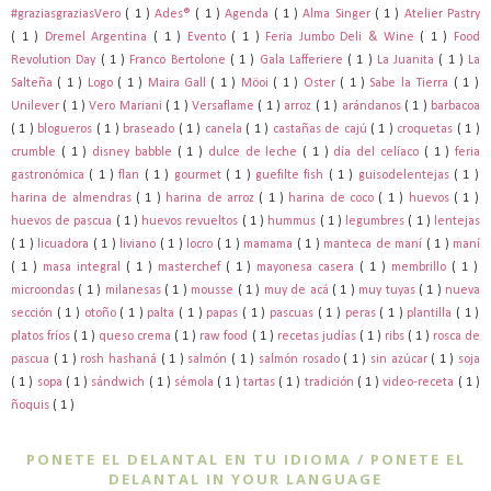
#graziasgraziasVero
( 1 )
Ades®
( 1 )
Agenda
( 1 )
Alma Singer
( 1 )
Atelier Pastry
( 1 )
Dremel Argentina
( 1 )
Evento
( 1 )
Feria Jumbo Deli & Wine
( 1 )
Food
Revolution Day
( 1 )
Franco Bertolone
( 1 )
Gala Lafferiere
( 1 )
La Juanita
( 1 )
La
Salteña
( 1 )
Logo
( 1 )
Maira Gall
( 1 )
Möoi
( 1 )
Oster
( 1 )
Sabe la Tierra
( 1 )
Unilever
( 1 )
Vero Mariani
( 1 )
Versaflame
( 1 )
arroz
( 1 )
arándanos
( 1 )
barbacoa
( 1 )
blogueros
( 1 )
braseado
( 1 )
canela
( 1 )
castañas de cajú
( 1 )
croquetas
( 1 )
crumble
( 1 )
disney babble
( 1 )
dulce de leche
( 1 )
día del celíaco
( 1 )
feria
gastronómica
( 1 )
flan
( 1 )
gourmet
( 1 )
guefilte fish
( 1 )
guisodelentejas
( 1 )
harina de almendras
( 1 )
harina de arroz
( 1 )
harina de coco
( 1 )
huevos
( 1 )
huevos de pascua
( 1 )
huevos revueltos
( 1 )
hummus
( 1 )
legumbres
( 1 )
lentejas
( 1 )
licuadora
( 1 )
liviano
( 1 )
locro
( 1 )
mamama
( 1 )
manteca de maní
( 1 )
maní
( 1 )
masa integral
( 1 )
masterchef
( 1 )
mayonesa casera
( 1 )
membrillo
( 1 )
microondas
( 1 )
milanesas
( 1 )
mousse
( 1 )
muy de acá
( 1 )
muy tuyas
( 1 )
nueva
sección
( 1 )
otoño
( 1 )
palta
( 1 )
papas
( 1 )
pascuas
( 1 )
peras
( 1 )
plantilla
( 1 )
platos fríos
( 1 )
queso crema
( 1 )
raw food
( 1 )
recetas judías
( 1 )
ribs
( 1 )
rosca de
pascua
( 1 )
rosh hashaná
( 1 )
salmón
( 1 )
salmón rosado
( 1 )
sin azúcar
( 1 )
soja
( 1 )
sopa
( 1 )
sándwich
( 1 )
sémola
( 1 )
tartas
( 1 )
tradición
( 1 )
video-receta
( 1 )
ñoquis
( 1 )
PONETE EL DELANTAL EN TU IDIOMA / PONETE EL
DELANTAL IN YOUR LANGUAGE