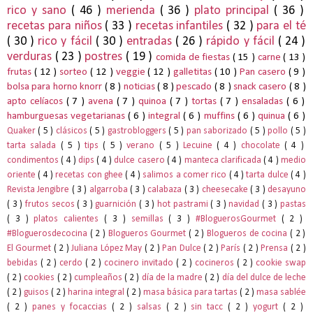
rico y sano
( 46 )
merienda
( 36 )
plato principal
( 36 )
recetas para niños
( 33 )
recetas infantiles
( 32 )
para el té
( 30 )
rico y fácil
( 30 )
entradas
( 26 )
rápido y fácil
( 24 )
verduras
( 23 )
postres
( 19 )
comida de fiestas
( 15 )
carne
( 13 )
frutas
( 12 )
sorteo
( 12 )
veggie
( 12 )
galletitas
( 10 )
Pan casero
( 9 )
bolsa para horno knorr
( 8 )
noticias
( 8 )
pescado
( 8 )
snack casero
( 8 )
apto celíacos
( 7 )
avena
( 7 )
quinoa
( 7 )
tortas
( 7 )
ensaladas
( 6 )
hamburguesas vegetarianas
( 6 )
integral
( 6 )
muffins
( 6 )
quinua
( 6 )
Quaker
( 5 )
clásicos
( 5 )
gastrobloggers
( 5 )
pan saborizado
( 5 )
pollo
( 5 )
tarta salada
( 5 )
tips
( 5 )
verano
( 5 )
Lecuine
( 4 )
chocolate
( 4 )
condimentos
( 4 )
dips
( 4 )
dulce casero
( 4 )
manteca clarificada
( 4 )
medio
oriente
( 4 )
recetas con ghee
( 4 )
salimos a comer rico
( 4 )
tarta dulce
( 4 )
Revista Jengibre
( 3 )
algarroba
( 3 )
calabaza
( 3 )
cheesecake
( 3 )
desayuno
( 3 )
frutos secos
( 3 )
guarnición
( 3 )
hot pastrami
( 3 )
navidad
( 3 )
pastas
( 3 )
platos calientes
( 3 )
semillas
( 3 )
#BloguerosGourmet
( 2 )
#Bloguerosdecocina
( 2 )
Blogueros Gourmet
( 2 )
Blogueros de cocina
( 2 )
El Gourmet
( 2 )
Juliana López May
( 2 )
Pan Dulce
( 2 )
París
( 2 )
Prensa
( 2 )
bebidas
( 2 )
cerdo
( 2 )
cocinero invitado
( 2 )
cocineros
( 2 )
cookie swap
( 2 )
cookies
( 2 )
cumpleaños
( 2 )
día de la madre
( 2 )
día del dulce de leche
( 2 )
guisos
( 2 )
harina integral
( 2 )
masa básica para tartas
( 2 )
masa sablée
( 2 )
panes y focaccias
( 2 )
salsas
( 2 )
sin tacc
( 2 )
yogurt
( 2 )