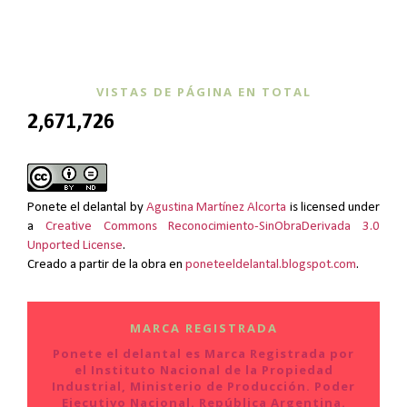
VISTAS DE PÁGINA EN TOTAL
2,671,726
Ponete el delantal
by
Agustina Martínez Alcorta
is licensed under
a
Creative Commons Reconocimiento-SinObraDerivada 3.0
Unported License
.
Creado a partir de la obra en
poneteeldelantal.blogspot.com
.
MARCA REGISTRADA
Ponete el delantal es Marca Registrada por
el Instituto Nacional de la Propiedad
Industrial, Ministerio de Producción. Poder
Ejecutivo Nacional. República Argentina.