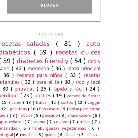
ETIQUETAS
recetas saladas
( 81 )
apto
diabéticos
( 59 )
recetas dulces
( 59 )
diabetes friendly
( 54 )
rico y
sano
( 46 )
merienda
( 36 )
plato principal
( 36 )
recetas para niños
( 33 )
recetas
infantiles
( 32 )
para el té
( 30 )
rico y fácil
( 30 )
entradas
( 26 )
rápido y fácil
( 24 )
verduras
( 23 )
postres
( 19 )
comida de fiestas
( 15 )
carne
( 13 )
frutas
( 12 )
sorteo
( 12 )
veggie
( 12 )
galletitas
( 10 )
Pan casero
( 9 )
bolsa para horno
knorr
( 8 )
noticias
( 8 )
pescado
( 8 )
snack casero
( 8 )
apto celíacos
( 7 )
avena
( 7 )
quinoa
( 7 )
tortas
( 7 )
ensaladas
( 6 )
hamburguesas vegetarianas
( 6 )
integral
( 6 )
muffins
( 6 )
quinua
( 6 )
Quaker
( 5 )
clásicos