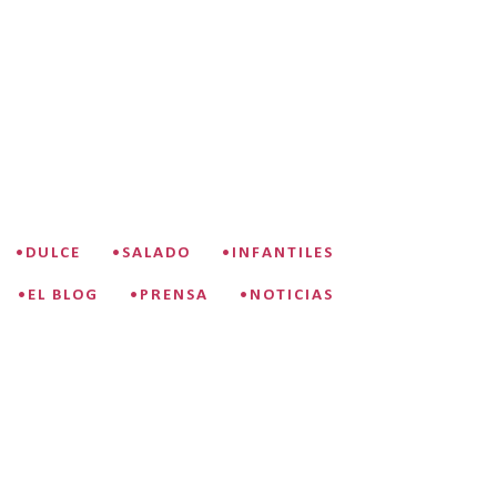
•DULCE
•SALADO
•INFANTILES
•EL BLOG
•PRENSA
•NOTICIAS