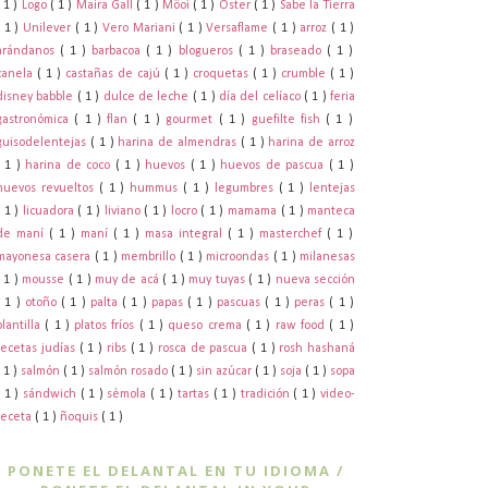
( 1 )
Logo
( 1 )
Maira Gall
( 1 )
Möoi
( 1 )
Oster
( 1 )
Sabe la Tierra
( 1 )
Unilever
( 1 )
Vero Mariani
( 1 )
Versaflame
( 1 )
arroz
( 1 )
arándanos
( 1 )
barbacoa
( 1 )
blogueros
( 1 )
braseado
( 1 )
canela
( 1 )
castañas de cajú
( 1 )
croquetas
( 1 )
crumble
( 1 )
disney babble
( 1 )
dulce de leche
( 1 )
día del celíaco
( 1 )
feria
gastronómica
( 1 )
flan
( 1 )
gourmet
( 1 )
guefilte fish
( 1 )
guisodelentejas
( 1 )
harina de almendras
( 1 )
harina de arroz
( 1 )
harina de coco
( 1 )
huevos
( 1 )
huevos de pascua
( 1 )
huevos revueltos
( 1 )
hummus
( 1 )
legumbres
( 1 )
lentejas
( 1 )
licuadora
( 1 )
liviano
( 1 )
locro
( 1 )
mamama
( 1 )
manteca
de maní
( 1 )
maní
( 1 )
masa integral
( 1 )
masterchef
( 1 )
mayonesa casera
( 1 )
membrillo
( 1 )
microondas
( 1 )
milanesas
( 1 )
mousse
( 1 )
muy de acá
( 1 )
muy tuyas
( 1 )
nueva sección
( 1 )
otoño
( 1 )
palta
( 1 )
papas
( 1 )
pascuas
( 1 )
peras
( 1 )
plantilla
( 1 )
platos fríos
( 1 )
queso crema
( 1 )
raw food
( 1 )
recetas judías
( 1 )
ribs
( 1 )
rosca de pascua
( 1 )
rosh hashaná
( 1 )
salmón
( 1 )
salmón rosado
( 1 )
sin azúcar
( 1 )
soja
( 1 )
sopa
( 1 )
sándwich
( 1 )
sémola
( 1 )
tartas
( 1 )
tradición
( 1 )
video-
receta
( 1 )
ñoquis
( 1 )
PONETE EL DELANTAL EN TU IDIOMA /